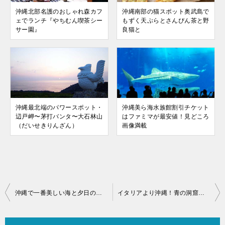
沖縄北部名護のおしゃれ森カフ
沖縄南部の猫スポット奥武島で
ェでランチ『やちむん喫茶シー
もずく天ぷらとさんぴん茶と野
サー園』
良猫と
沖縄最北端のパワースポット・
沖縄美ら海水族館割引チケット
辺戸岬〜茅打バンタ〜大石林山
はファミマが最安値！見どころ
（だいせきりんざん）
画像満載
投
沖縄で一番美しい海と夕日の瀬底島でカフェランチとビーチリゾート！
イタリアより沖縄！青の洞窟でシュノーケリング！子連れも安心です
稿
ナ