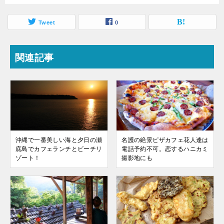
Tweet
0
関連記事
沖縄で一番美しい海と夕日の瀬
名護の絶景ピザカフェ花人逢は
底島でカフェランチとビーチリ
電話予約不可。恋するハニカミ
ゾート！
撮影地にも